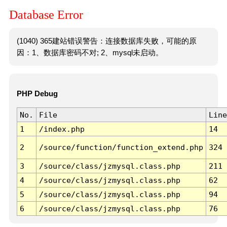
Database Error
(1040) 365建站错误警告：连接数据库失败，可能的原
因：1、数据库密码不对; 2、mysql未启动。
PHP Debug
No.
File
Line
1
/index.php
14
2
/source/function/function_extend.php
324
3
/source/class/jzmysql.class.php
211
4
/source/class/jzmysql.class.php
62
5
/source/class/jzmysql.class.php
94
6
/source/class/jzmysql.class.php
76