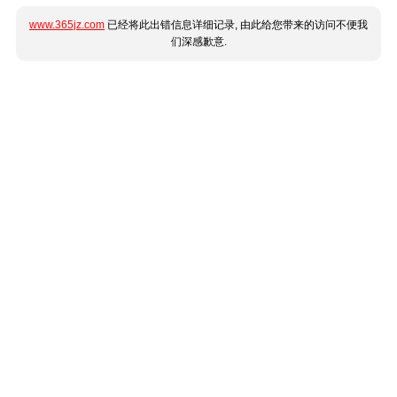
www.365jz.com
已经将此出错信息详细记录, 由此给您带来的访问不便我
们深感歉意.