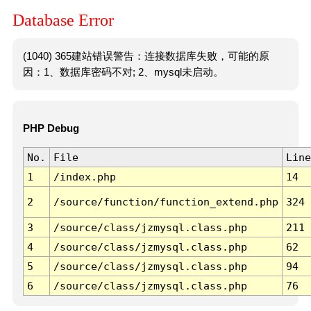
Database Error
(1040) 365建站错误警告：连接数据库失败，可能的原
因：1、数据库密码不对; 2、mysql未启动。
PHP Debug
No.
File
Line
1
/index.php
14
2
/source/function/function_extend.php
324
3
/source/class/jzmysql.class.php
211
4
/source/class/jzmysql.class.php
62
5
/source/class/jzmysql.class.php
94
6
/source/class/jzmysql.class.php
76