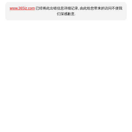
www.365jz.com
已经将此出错信息详细记录, 由此给您带来的访问不便我
们深感歉意.