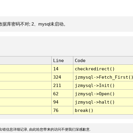
据库密码不对; 2、mysql未启动。
Line
Code
14
checkredirect()
324
jzmysql->Fetch_First(
211
jzmysql->Init()
62
jzmysql->Open()
94
jzmysql->halt()
76
break()
出错信息详细记录, 由此给您带来的访问不便我们深感歉意.