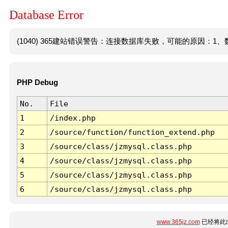
Database Error
(1040) 365建站错误警告：连接数据库失败，可能的原因：1、数
PHP Debug
No.
File
1
/index.php
2
/source/function/function_extend.php
3
/source/class/jzmysql.class.php
4
/source/class/jzmysql.class.php
5
/source/class/jzmysql.class.php
6
/source/class/jzmysql.class.php
www.365jz.com
已经将此