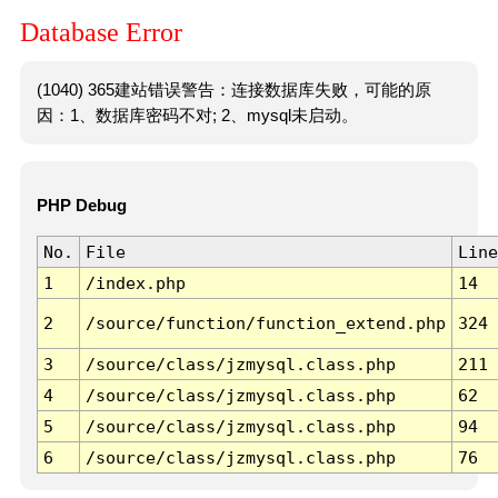
Database Error
(1040) 365建站错误警告：连接数据库失败，可能的原
因：1、数据库密码不对; 2、mysql未启动。
PHP Debug
No.
File
Line
1
/index.php
14
2
/source/function/function_extend.php
324
3
/source/class/jzmysql.class.php
211
4
/source/class/jzmysql.class.php
62
5
/source/class/jzmysql.class.php
94
6
/source/class/jzmysql.class.php
76