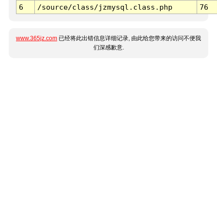
6
/source/class/jzmysql.class.php
76
www.365jz.com
已经将此出错信息详细记录, 由此给您带来的访问不便我
们深感歉意.