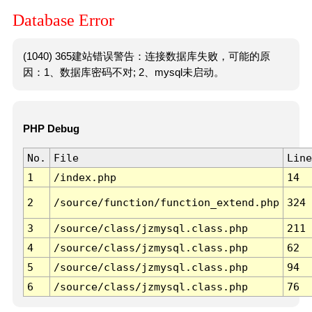
Database Error
(1040) 365建站错误警告：连接数据库失败，可能的原
因：1、数据库密码不对; 2、mysql未启动。
PHP Debug
No.
File
Line
1
/index.php
14
2
/source/function/function_extend.php
324
3
/source/class/jzmysql.class.php
211
4
/source/class/jzmysql.class.php
62
5
/source/class/jzmysql.class.php
94
6
/source/class/jzmysql.class.php
76