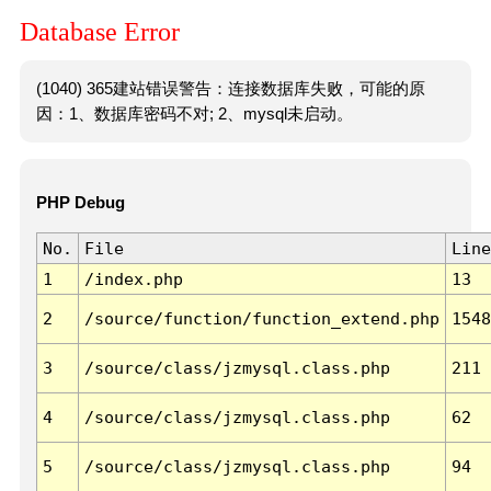
Database Error
(1040) 365建站错误警告：连接数据库失败，可能的原
因：1、数据库密码不对; 2、mysql未启动。
PHP Debug
No.
File
Line
1
/index.php
13
2
/source/function/function_extend.php
1548
3
/source/class/jzmysql.class.php
211
4
/source/class/jzmysql.class.php
62
5
/source/class/jzmysql.class.php
94