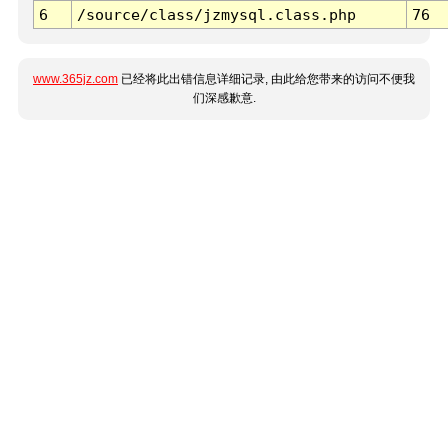
6
/source/class/jzmysql.class.php
76
www.365jz.com
已经将此出错信息详细记录, 由此给您带来的访问不便我
们深感歉意.