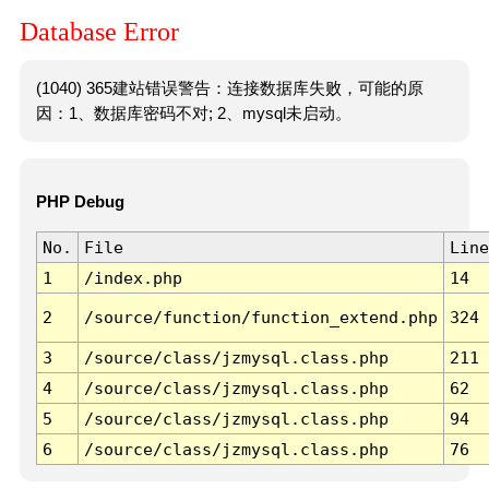
Database Error
(1040) 365建站错误警告：连接数据库失败，可能的原
因：1、数据库密码不对; 2、mysql未启动。
PHP Debug
No.
File
Line
1
/index.php
14
2
/source/function/function_extend.php
324
3
/source/class/jzmysql.class.php
211
4
/source/class/jzmysql.class.php
62
5
/source/class/jzmysql.class.php
94
6
/source/class/jzmysql.class.php
76